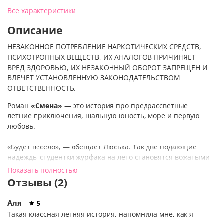
Все характеристики
Описание
НЕЗАКОННОЕ ПОТРЕБЛЕНИЕ НАРКОТИЧЕСКИХ СРЕДСТВ,
ПСИХОТРОПНЫХ ВЕЩЕСТВ, ИХ АНАЛОГОВ ПРИЧИНЯЕТ
ВРЕД ЗДОРОВЬЮ, ИХ НЕЗАКОННЫЙ ОБОРОТ ЗАПРЕЩЕН И
ВЛЕЧЕТ УСТАНОВЛЕННУЮ ЗАКОНОДАТЕЛЬСТВОМ
ОТВЕТСТВЕННОСТЬ.
Роман
«Смена»
— это история про предрассветные
летние приключения, шальную юность, море и первую
любовь.
«Будет весело», — обещает Люська. Так две подающие
надежды студентки журфака на лето становятся вожатыми
детского лагеря.
Показать полностью
Отзывы (2)
За одну смену можно многое успеть. Завести тайный роман
с поваром. Победить буллинг в лагере, используя
Аля
5
непедагогические методы. Возненавидеть и снова
Такая классная летняя история, напомнила мне, как я
полюбить Люську — ту самую красивую подругу, на