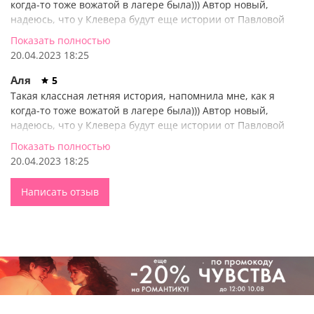
когда-то тоже вожатой в лагере была))) Автор новый,
которой купальник всегда сидит лучше. Но главное
надеюсь, что у Клевера будут еще истории от Павловой
ответить на жизненно важные вопросы.
оформление - как всегда 5 баллов
Показать полностью
20.04.2023 18:25
Что круче — свидания под луной или поход в модный
рестик? Что важнее — репутация или справедливость?
Аля
5
Правда ли, что в дружбе всегда есть ведущий и ведомый?
Такая классная летняя история, напомнила мне, как я
когда-то тоже вожатой в лагере была))) Автор новый,
Когда тебе двадцать, одно лето может изменить все.
надеюсь, что у Клевера будут еще истории от Павловой
оформление - как всегда 5 баллов
Показать полностью
«Хорошие летние истории о взрослении имеют
20.04.2023 18:25
удивительное свойство — быть вневременными. Такие
романы хорошо читать в любом возрасте. Главное, чтобы
Написать отзыв
внутри читателя сохранялась способность чувствовать
настоящую жизнь — ее, кстати, в этой книге очень много».
(Сергей Вересков)