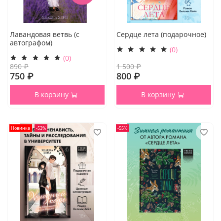
Лавандовая ветвь (с
Сердце лета (подарочное)
автографом)
(0)
(0)
890 ₽
1 500 ₽
750 ₽
800 ₽
В корзину
В корзину
Новинка
-53%
-55%