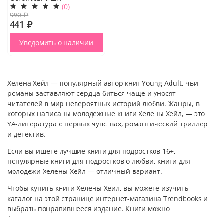
(0)
990 ₽
441 ₽
Уведомить о наличии
Хелена Хейл —
популярный автор
книг
Young Adult
, чьи
романы
заставляют сердца биться чаще и уносят
читателей в мир невероятных историй любви.
Жанры
, в
которых написаны
молодежные книги Хелены Хейл,
— это
YA-литература
о первых чувствах, романтический триллер
и детектив.
Если вы ищете
лучшие книги для подростков
16+,
популярные книги для подростков о любви
,
книги для
молодежи Хелены Хейл
— отличный вариант.
Чтобы
купить книги Хелены Хейл
, вы можете изучить
каталог
на этой странице интернет-магазина Trendbooks и
выбрать понравившееся
издание
. Книги можно