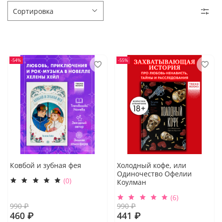
-54%
-55%
Ковбой и зубная фея
Холодный кофе, или
Одиночество Офелии
(0)
Коулман
(6)
990 ₽
990 ₽
460 ₽
441 ₽