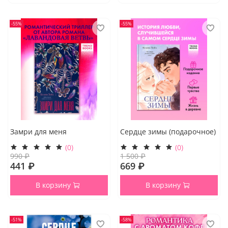
-55%
-55%
Замри для меня
Сердце зимы (подарочное)
(0)
(0)
990 ₽
1 500 ₽
441 ₽
669 ₽
В корзину
В корзину
-51%
-58%