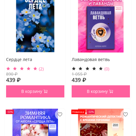
Сердце лета
Лавандовая ветвь
(2)
(0)
890 ₽
1 055 ₽
439 ₽
439 ₽
В корзину
В корзину
-50%
Новинка
-50%