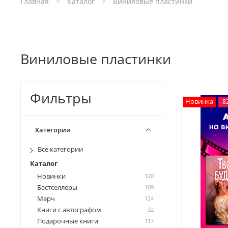
Главная
Каталог
Виниловые пластинки
Виниловые пластинки
Фильтры
Новинка
-8
Категории
Все категории
Каталог
Новинки
120
Бестселлеры
109
Мерч
124
Книги с автографом
32
Подарочные книги
117