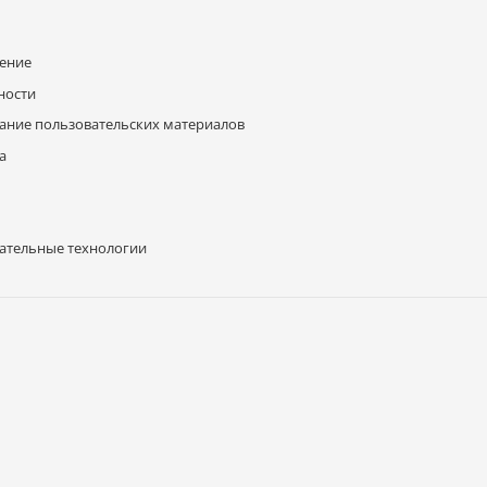
шение
ности
ание пользовательских материалов
а
ательные технологии