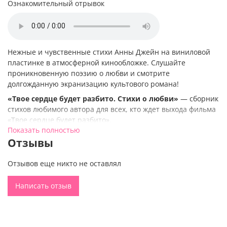
Ознакомительный отрывок
Нежные и чувственные стихи Анны Джейн на виниловой
пластинке в атмосферной кинообложке. Слушайте
проникновенную поэзию о любви и смотрите
долгожданную экранизацию культового романа!
«Твое сердце будет разбито. Стихи о любви»
— сборник
стихов любимого автора для всех, кто ждет выхода фильма
«Твое сердце будет разбито».
Показать полностью
Стихотворение «Письмо Росы» прозвучит в авторском
Отзывы
исполнении — это уникальная возможность услышать все
смыслы и воспринять образы так, как их задумывала Анна
Отзывов еще никто не оставлял
Джейн.
Другие стихи прозвучат в исполнении актера и
Написать отзыв
выпускника ВГИКа Петра Коврижных (голос Коннора из
видеоигры Detroit: Become Human) и талантливого чтеца
Дианы Сагитовой, известной слушателям Trendbooks по
озвучке романа «Эмма. Восьмое чудо света», новелле «С