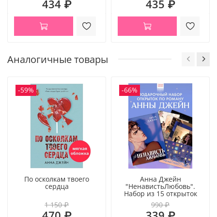
434 ₽
435 ₽
Аналогичные товары
-59%
-66%
По осколкам твоего
Анна Джейн
сердца
"НенавистьЛюбовь".
Набор из 15 открыток
1 150 ₽
990 ₽
470 ₽
339 ₽