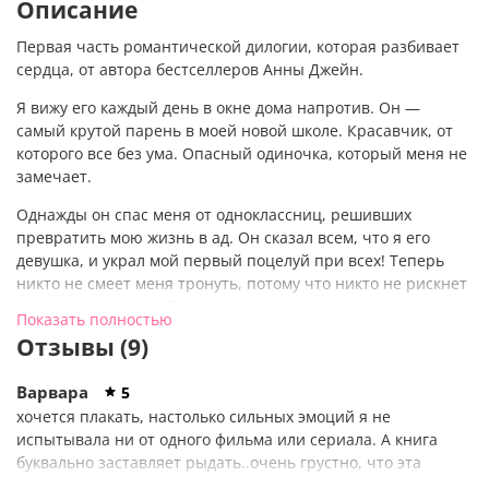
Описание
Первая часть романтической дилогии, которая разбивает
сердца, от автора бестселлеров Анны Джейн.
Я вижу его каждый день в окне дома напротив. Он —
самый крутой парень в моей новой школе. Красавчик, от
которого все без ума. Опасный одиночка, который меня не
замечает.
Однажды он спас меня от одноклассниц, решивших
превратить мою жизнь в ад. Он сказал всем, что я его
девушка, и украл мой первый поцелуй при всех! Теперь
никто не смеет меня тронуть, потому что никто не рискнет
с ним связываться. Взамен я должна делать все, что он
Показать полностью
скажет. Я терпеть его не могу, но вынуждена подчиниться,
Отзывы (9)
если хочу закончить школу без проблем.
Чье сердце будет разбито? Мое или его?
Варвара
5
хочется плакать, настолько сильных эмоций я не
В истории
«Твое сердце будет разбито»
есть все, что так
испытывала ни от одного фильма или сериала. А книга
любят молодые читатели: школьные будни,
буквально заставляет рыдать..очень грустно, что эта
противостояние характеров и первая любовь, без которой
история закончилась, надеюсь найду ещё что то подобное,