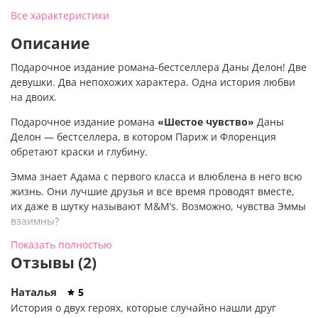
Все характеристики
Описание
Подарочное издание романа-бестселлера Даны Делон! Две
девушки. Два непохожих характера. Одна история любви
на двоих.
Подарочное издание романа
«Шестое чувство»
Даны
Делон — бестселлера, в котором Париж и Флоренция
обретают краски и глубину.
Эмма знает Адама с первого класса и влюблена в него всю
жизнь. Они лучшие друзья и все время проводят вместе,
их даже в шутку называют M&M’s. Возможно, чувства Эммы
взаимны?
Показать полностью
Лили очень страдает из
‑
за развода родителей. Чтобы
Отзывы (2)
заглушить боль потери, она отправляется в Италию, где
знакомится с очаровательным художником, которого зовут
Адам. Может ли мимолетное знакомство перерасти в
Наталья
5
настоящую любовь?
История о двух героях, которые случайно нашли друг