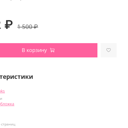
2 ₽
1 500 ₽
В корзину
теристики
oks
ки
обложка
о страниц