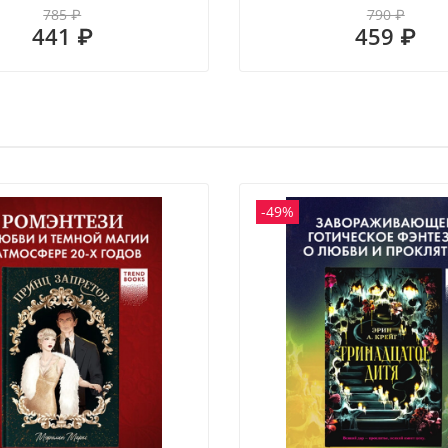
785 ₽
790 ₽
441 ₽
459 ₽
-49%