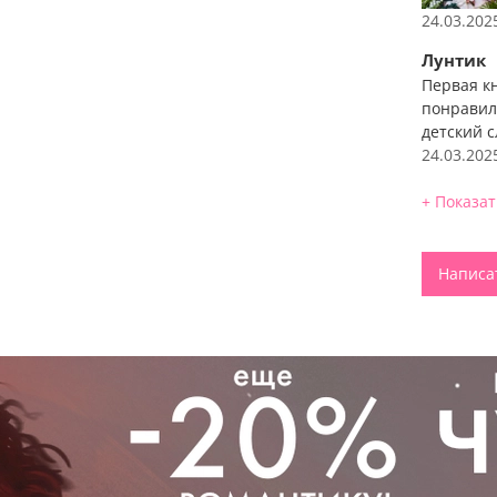
для души
первых в
24.03.202
неоднокр
Лунтик
насчитыв
Первая к
Под
понравил
детский с
Вто
24.03.202
8 и
+ Показа
ярк
Илл
Написа
В к
хар
Бол
Пре
ром
Воз