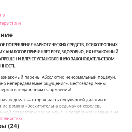
нна
ктеристики
ание
ОЕ ПОТРЕБЛЕНИЕ НАРКОТИЧЕСКИХ СРЕДСТВ, ПСИХОТРОПНЫХ
 ИХ АНАЛОГОВ ПРИЧИНЯЕТ ВРЕД ЗДОРОВЬЮ, ИХ НЕЗАКОННЫЙ
АПРЕЩЕН И ВЛЕЧЕТ УСТАНОВЛЕННУЮ ЗАКОНОДАТЕЛЬСТВОМ
ЕННОСТЬ.
незнакомый парень. Абсолютно ненормальный поцелуй.
но непередаваемые ощущения». Бестселлер Анны
перь и в подарочном оформлении!
ная ведьма»
— вторая часть популярной дилогии и
ние романа «Восхитительна ведьма» от королевы
ычной литературы Young Adult. В подарочном издании не
овая обложка, но и цветные иллюстрации самых ярких
 полностью
талантливой художницы Карины Яшагиной.
ы (24)