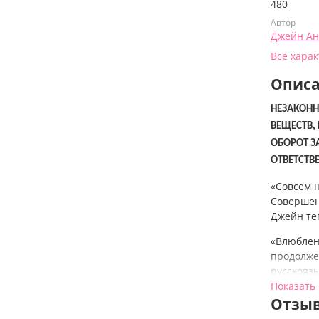
480
Автор
Джейн А
Все хара
Опис
НЕЗАКОНН
ВЕЩЕСТВ,
ОБОРОТ З
ОТВЕТСТВ
«Совсем 
Совершен
Джейн те
«Влюблен
продолже
русскояз
только н
Показать
сцен от 
Отзыв