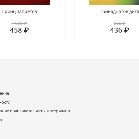
Принц запретов
Тринадцатое дит
1 075 ₽
850 ₽
458 ₽
436 ₽
шение
ности
ание пользовательских материалов
а