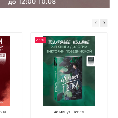
-55%
она
48 минут. Пепел