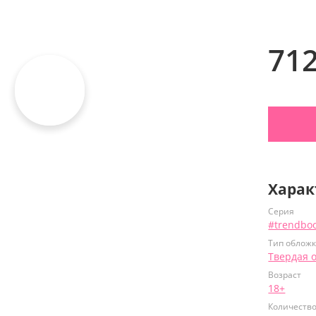
71
Харак
Серия
#trendbo
Тип облож
Твердая 
Возраст
18+
Количеств