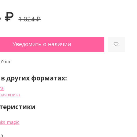
3 ₽
1 024 ₽
Уведомить о наличии
:
0 шт.
 в других форматах:
га
ная книга
теристики
oks_magic
40