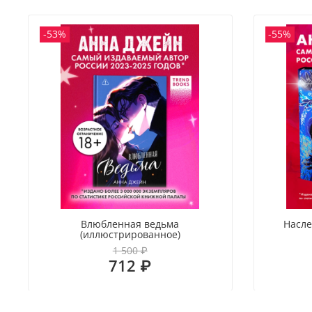
-53%
-55%
Влюбленная ведьма
Насле
(иллюстрированное)
1 500 ₽
712 ₽