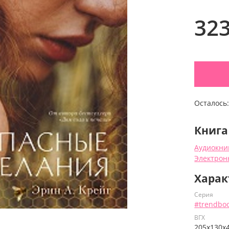
32
Осталось
Книга
Аудиокни
Электрон
Харак
Серия
#trendbo
ВГХ
205х130х