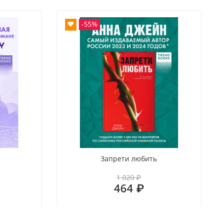
❤
-55%
Запрети любить
1 020 ₽
464 ₽