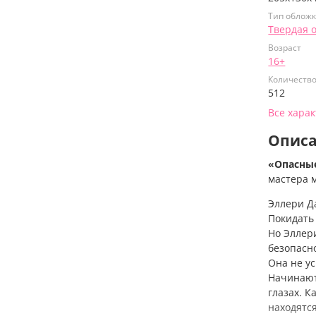
Тип облож
Твердая 
Возраст
16+
Количеств
512
Все хара
Опис
«Опасны
мастера 
Эллери Д
Покидать 
Но Эллер
безопасно
Она не ус
Начинают
глазах. 
находятс