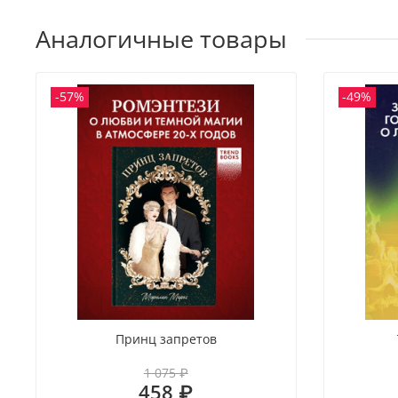
Аналогичные товары
-57%
-49%
Принц запретов
1 075 ₽
458 ₽