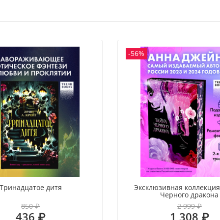
-56%
Тринадцатое дитя
Эксклюзивная коллекция
Черного дракона
850 ₽
2 999 ₽
436 ₽
1 308 ₽