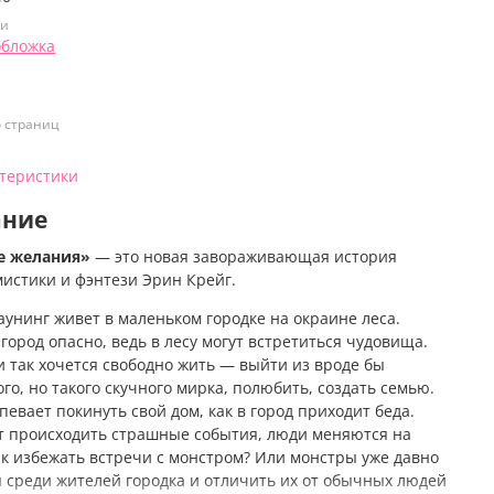
ки
обложка
о страниц
ктеристики
ание
е желания»
— это новая завораживающая история
мистики и фэнтези Эрин Крейг.
аунинг живет в маленьком городке на окраине леса.
город опасно, ведь в лесу могут встретиться чудовища.
и так хочется свободно жить — выйти из вроде бы
го, но такого скучного мирка, полюбить, создать семью.
певает покинуть свой дом, как в город приходит беда.
 происходить страшные события, люди меняются на
Как избежать встречи с монстром? Или монстры уже давно
я среди жителей городка и отличить их от обычных людей