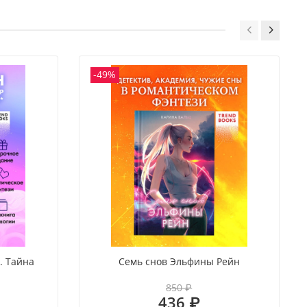
-49%
. Тайна
Семь снов Эльфины Рейн
850 ₽
436 ₽