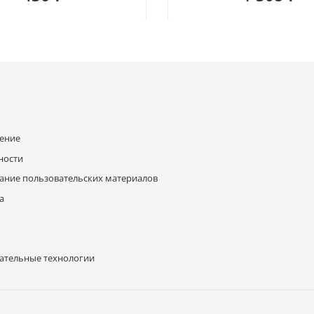
шение
ности
ание пользовательских материалов
а
ательные технологии