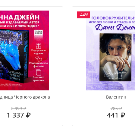
-44%
дница Черного дракона
Валентин
2 999 ₽
785 ₽
1 337 ₽
441 ₽