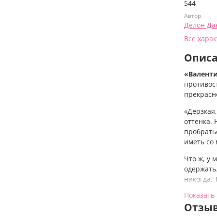
544
Автор
Делон Да
Все хара
Опис
«Валент
противос
прекрасн
«Дерзкая
оттенка. 
пробратьс
иметь со
Что ж, у 
одержать.
никогда. 
Показать
«Валент
Отзыв
Делон и 
разбивают