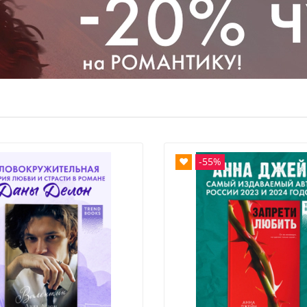
Валентин
«котиком
любовь в 
❤
-55%
Люб
MA
Про
Дел
В к
Тро
Мяг