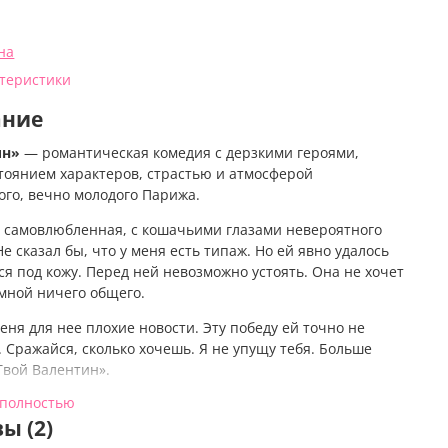
на
ктеристики
ание
ин»
—
романтическая комедия с дерзкими героями,
тоянием характеров, страстью и атмосферой
ого, вечно молодого Парижа.
, самовлюбленная, с кошачьими глазами невероятного
Не сказал бы, что у меня есть типаж. Но ей явно удалось
я под кожу. Перед ней невозможно устоять. Она не хочет
 мной ничего общего.
меня для нее плохие новости. Эту победу ей точно не
 Сражайся, сколько хочешь. Я не упущу тебя. Больше
Твой Валентин».
 полностью
ин»
—
роман, где сталкиваются разные вселенные Даны
ы (2)
встречаются Полин и Валентин, герои, которые
 сердца не только друг другу, но и читателям.