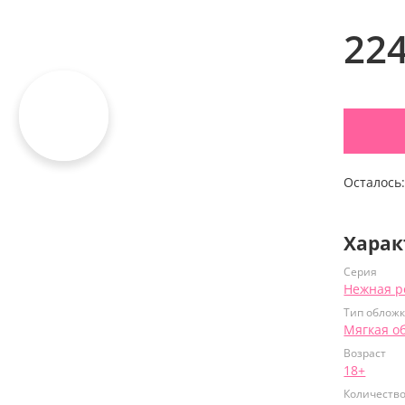
22
Осталось
Харак
Серия
Нежная р
Тип облож
Мягкая о
Возраст
18+
Количеств