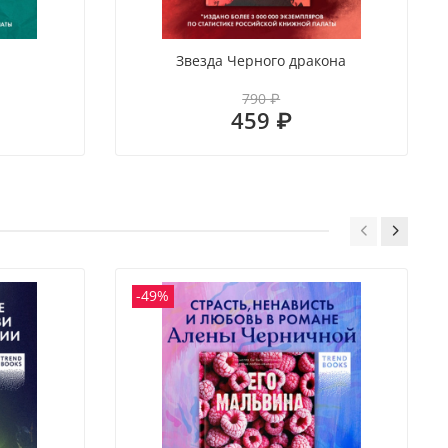
раст 18+
Звезда Черного дракона
790 ₽
459 ₽
-49%