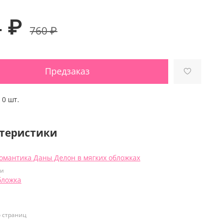
4 ₽
760 ₽
Предзаказ
:
0 шт.
теристики
омантика Даны Делон в мягких обложках
ки
бложка
о страниц