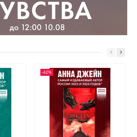
а — умиление. А подшучивание папы Полин над
» — гениально! Море эмоций, обожаю, плюс одна книжная
копилку!
-42%
имая история в новом оформлении с иллюстрацией
RKASS
должение романа «Будь моим» от звезды янг эдалт Даны
он
ниге есть: #второй_шанс #страсть #путешествия
п «от ненависти до любви»
кая обложка — удобно брать с собой