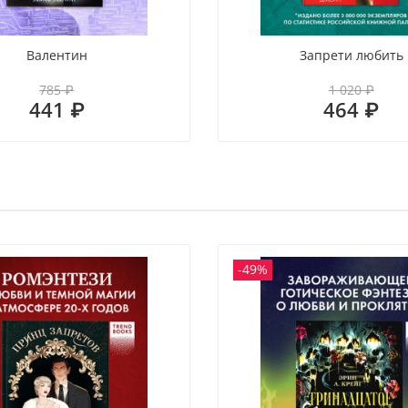
Воз
Валентин
Запрети любить
785 ₽
1 020 ₽
441 ₽
464 ₽
-49%