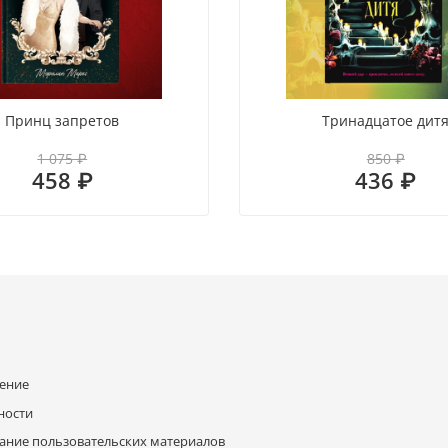
Принц запретов
Тринадцатое дит
1 075 ₽
850 ₽
458 ₽
436 ₽
шение
ности
ание пользовательских материалов