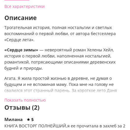
Все характеристики
Описание
Трогательная история, полная ностальгии и светлых
воспоминаний о первой любви, от автора
бестселлера
«Сердце лета».
«Сердце зимы»
—
невероятный роман
Хелены Хейл
,
история о первой
любви
, наполненная ностальгией,
романтикой,
потрясающими описаниями деревенских
будней и природы.
Агата. Я жила простой жизнью в деревне, не думая о
будущем и не вспоминая маму. Пока мне на голову не
свалился этот странный парень. За короткое лето Даня
стал для меня самым близким человеком. Но согреет ли он
Показать полностью
мое сердце, когда наступит зима?
Отзывы (2)
Даня. Я совершил ошибку, но ей удалось меня спасти.
Случай столкнул нас не просто так, только ей удалось
Милана
5
отвлечь меня от горя. Колючая, холодная, Агата избегает
КНИГА ВОСТОРГ ПОЛНЕЙШИЙ,я ее прочитала в захлеб за 2