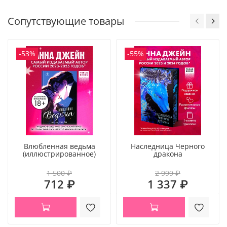
Сопутствующие товары
-53%
-55%
Влюбленная ведьма
Наследница Черного
(иллюстрированное)
дракона
1 500 ₽
2 999 ₽
712 ₽
1 337 ₽
Трогательная история первой любви, наполненная
ностальгией и искренностью
От автора романов «Сердце лета»,
«Холодный кофе,