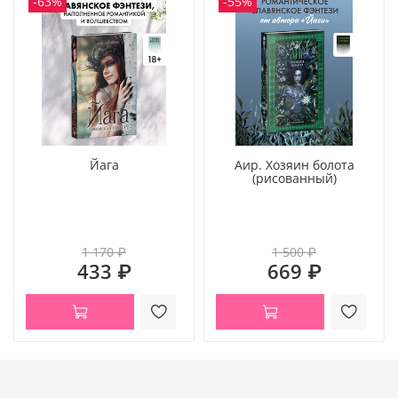
-63%
-55%
Йага
Аир. Хозяин болота
(рисованный)
1 170 ₽
1 500 ₽
433 ₽
669 ₽