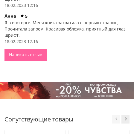
подозревает, что смерти ее сестер не были случайны.
18.02.2023 12:16
Каждую ночь девушки ускользали на роскошный
Анна
5
заколдованный бал.
Я в восторге. Меня книга захватила с первых страниц.
До восхода солнца они кружились в смертельном танце, а
Прочитала запоем. Красивая обложка, приятный для глаз
потом их находили мертвыми.
шрифт.
Возможно, в гибели девушек виновен мрачный человек-
18.02.2023 12:16
дракон, который правит балом? Аннали должна разгадать
его тайну, пока тьма не поглотила и ее.
Написать отзыв
Сможет ли дочь Соли избежать злого рока?
Сопутствующие товары