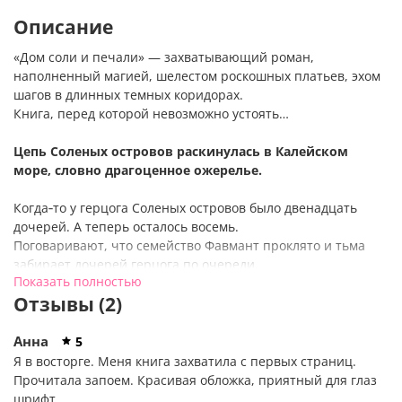
Описание
«Дом соли и печали» — захватывающий роман,
наполненный магией, шелестом роскошных платьев, эхом
шагов в длинных темных коридорах.
Книга, перед которой невозможно устоять…
Цепь Соленых островов раскинулась в Калейском
море, словно драгоценное ожерелье.
Когда‑то у герцога Соленых островов было двенадцать
дочерей. А теперь осталось восемь.
Поговаривают, что семейство Фавмант проклято и тьма
забирает дочерей герцога по очереди.
Показать полностью
Отзывы (2)
Мы рождены от Соли, мы живем Солью, и мы
возвращаемся в Соль…
Анна
5
Аннали, вторая дочь герцога, знает, что находится в
Я в восторге. Меня книга захватила с первых страниц.
опасности.
Прочитала запоем. Красивая обложка, приятный для глаз
Встревоженная призрачными видениями, она
шрифт.