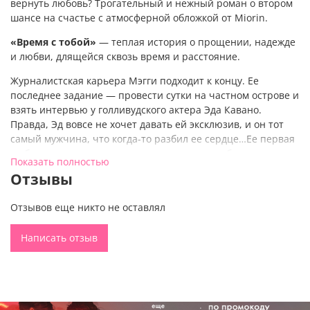
вернуть любовь? Трогательный и нежный роман о втором
шансе на счастье с атмосферной обложкой от Miorin.
«Время с тобой»
— теплая история о прощении, надежде
и любви, длящейся сквозь время и расстояние.
Журналистская карьера Мэгги подходит к концу. Ее
последнее задание — провести сутки на частном острове и
взять интервью у голливудского актера Эда Кавано.
Правда, Эд вовсе не хочет давать ей эксклюзив, и он тот
самый мужчина, что когда-то разбил ее сердце…Ее первая
любовь и человек, которого она пыталась забыть
Показать полностью
последние пятнадцать лет.
Отзывы
Минуты на райском острове возвращают воспоминания
юности, спустя время ошибки прошлого выглядят иначе.
Отзывов еще никто не оставлял
Кажется, сама судьба была против их союза. Могли ли они
быть счастливы вместе? Могут ли теперь вернуть чувства
Написать отзыв
и прожить историю любви, о которой когда-то мечтали?
Если вы ищете романы о любви с нелинейным
повествованием, интересные книги о зрелых чувствах,
романы о любви, проходящей через всю жизнь, книга