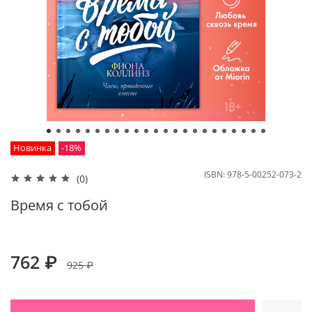
Новинка
-18%
ISBN:
978-5-00252-073-2
(0)
Время с тобой
762 ₽
925 ₽