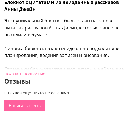
Блокнот с цитатами из неизданных рассказов
Анны Джейн
Этот уникальный блокнот был создан на основе
цитат из рассказов Анны Джейн, которые ранее не
выходили в бумаге.
Линовка блокнота в клетку идеально подходит для
планирования, ведения записей и рисования.
Странички блокнота украшают цитаты и небольшие
Показать полностью
иллюстрации, которые передают атмосферу
Отзывы
творчества Анны Джейн.
Отзывов еще никто не оставлял
Скругленные углы берегут блокнот от изнашивания.
Обложка из плотной бумаги с покрытием софт-тач
Написать отзыв
приятна на ощупь.
Обратная сторона обложки имеет симпатичный