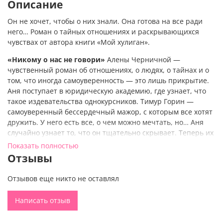
Описание
Он не хочет, чтобы о них знали. Она готова на все ради
него… Роман о тайных отношениях и раскрывающихся
чувствах от автора книги «Мой хулиган».
«Никому о нас не говори»
Алены Черничной
—
чувственный
роман
об отношениях, о людях, о тайнах и о
том, что иногда самоуверенность — это лишь прикрытие.
Аня поступает в юридическую академию, где узнает, что
такое издевательства однокурсников. Тимур Горин —
самоуверенный бессердечный мажор, с которым все хотят
дружить. У него есть все, о чем можно мечтать, но… Аня
случайно узнает то, что он тщательно скрывает. Теперь их
связывает тайна.
Показать полностью
Отзывы
Книга
Алены Черничной
, популярного автора Trendbooks,
увлечет как подростков (18+), так и взрослых ценителей
Отзывов еще никто не оставлял
современной романтической прозы и художественной
литературы Young Adult. Роман с захватывающим
Написать отзыв
сюжетом, с яркими героями и огненными эмоциями
понравится девушкам, женщинам. Бестселлер в красивой