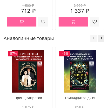
1 500 ₽
2 999 ₽
712 ₽
1 337 ₽
Аналогичные товары
Эмоциональный роман о тайной любви
От автора книги «Мой хулиган»
-57%
-49%
Сочное, яркое оформление обложки
Книга из «Ягодной серии»
Стильный подарок на любой праздник
Тема буллинга
В книге есть #любовь #универ #тайные_отношения
Принц запретов
Тринадцатое дитя
Возраст 18+
1 075 ₽
850 ₽