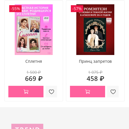
Тодд
-55%
-57%
Возраст 18+
Сплетня
Принц запретов
1 500 ₽
1 075 ₽
669 ₽
458 ₽