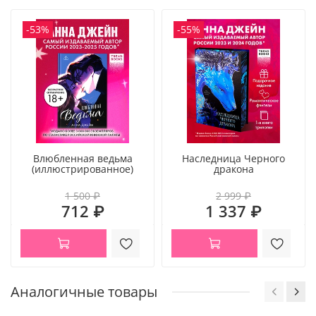
-53%
-55%
Влюбленная ведьма
Наследница Черного
(иллюстрированное)
дракона
1 500 ₽
2 999 ₽
Лучший любовный роман по версии AMAZON
712 ₽
1 337 ₽
Выбор Apple Books
В книге есть #романтика #интрига #глубокие эмоции
Марни Манн — новый автор Trendbooks
Аналогичные товары
Новинка для всех поклонников Колин Гувер и Анны