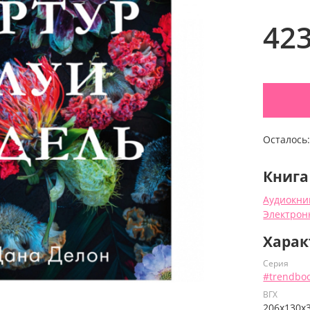
42
Осталось
Книга
Аудиокни
Электрон
Харак
Серия
#trendbo
ВГХ
206х130х