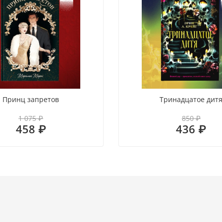
Принц запретов
Тринадцатое дит
1 075 ₽
850 ₽
458 ₽
436 ₽