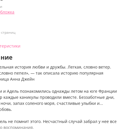
ки
обложка
о страниц
ктеристики
ание
ельная история любви и дружбы. Легкая, словно ветер.
 словно пепел», — так описала историю популярная
ница Анна Джейн
уи и Адель познакомились однажды летом на юге Франции
пор каждые каникулы проводили вместе. Беззаботные дни,
ночи, запах соленого моря, счастливые улыбки и...
юбовь.
ель не помнит этого. Несчастный случай забрал у нее все
го воспоминания.