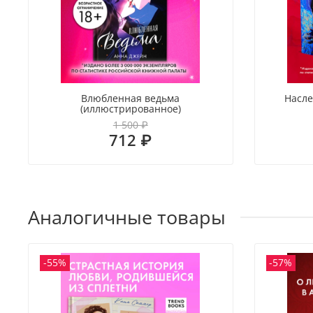
Влюбленная ведьма
Насле
(иллюстрированное)
1 500 ₽
712 ₽
Аналогичные товары
-55%
-57%