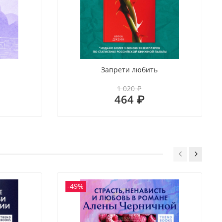
Запрети любить
1 020 ₽
464 ₽
-49%