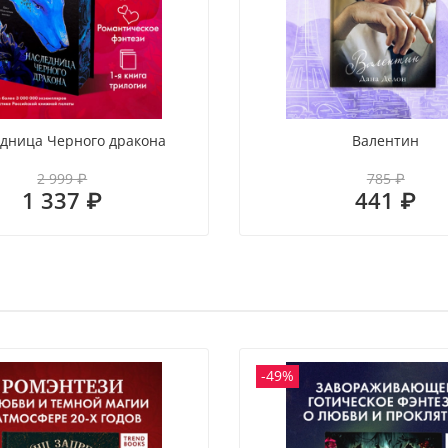
дница Черного дракона
Валентин
2 999 ₽
785 ₽
1 337 ₽
441 ₽
-49%