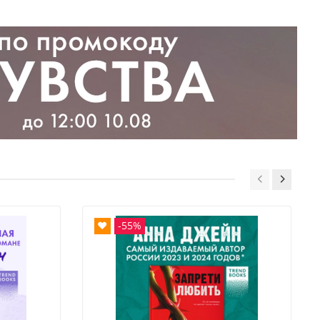
❤
-55%