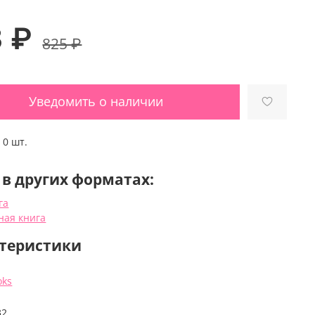
3 ₽
825 ₽
Уведомить о наличии
:
0 шт.
 в других форматах:
га
ная книга
теристики
oks
32