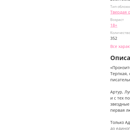
Тип облож
Твердая 
Возраст
18+
Количеств
352
Все хара
Опис
«Пронзит
Терпкая,
писатель
Артур, Л
и с тех 
звездные 
первая л
Только Ад
до едино