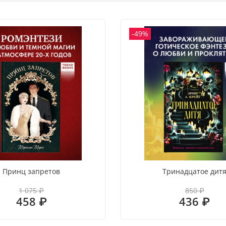
-49%
Принц запретов
Тринадцатое дит
1 075 ₽
850 ₽
458 ₽
436 ₽