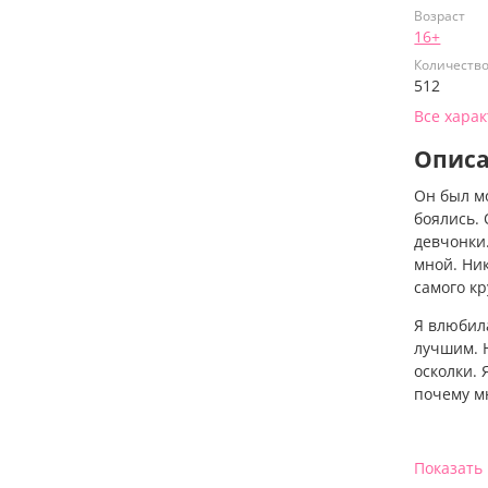
Возраст
16+
Количеств
512
Все хара
Опис
Он был м
боялись. 
девчонки.
мной. Ник
самого кр
Я влюбила
лучшим. 
осколки. 
почему мн
Показать