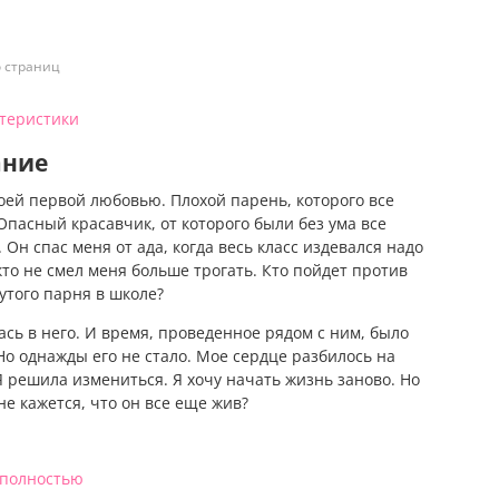
о страниц
ктеристики
ание
оей первой любовью. Плохой парень, которого все
Опасный красавчик, от которого были без ума все
 Он спас меня от ада, когда весь класс издевался надо
то не смел меня больше трогать. Кто пойдет против
утого парня в школе?
сь в него. И время, проведенное рядом с ним, было
Но однажды его не стало. Мое сердце разбилось на
Я решила измениться. Я хочу начать жизнь заново. Но
е кажется, что он все еще жив?
 полностью