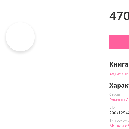
47
Книга
Аудиокни
Харак
Серия
Романы 
ВГХ
200х125х
Тип облож
Мягкая о