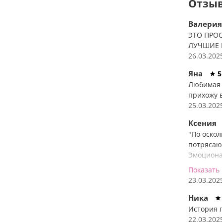
Отзыв
Валери
ЭТО ПРО
ЛУЧШИЕ Г
26.03.202
Яна
5
Любимая 
прихожу в
25.03.202
Ксения
"По оскол
потрясаю
Эмоциона
заставля
Показать
рекоменд
23.03.202
романы!"
Ника
История 
22.03.202