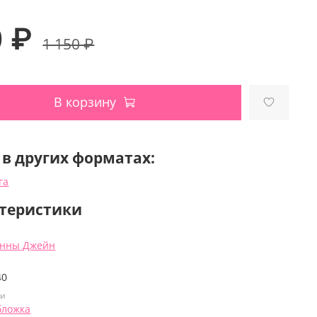
0 ₽
1 150 ₽
В корзину
 в других форматах:
га
теристики
Анны Джейн
40
ки
бложка