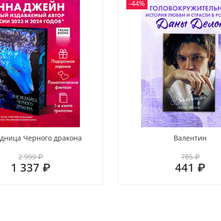
-44%
дница Черного дракона
Валентин
2 999 ₽
785 ₽
1 337 ₽
441 ₽