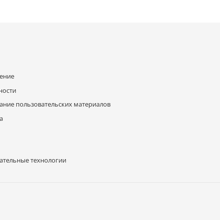
шение
ности
ание пользовательских материалов
а
ательные технологии