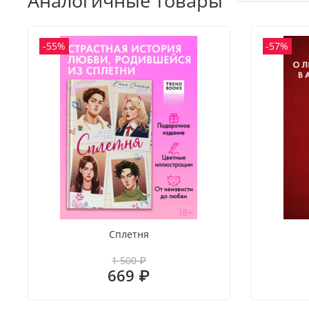
Аналогичные товары
-55%
-57%
Сплетня
1 500 ₽
669 ₽