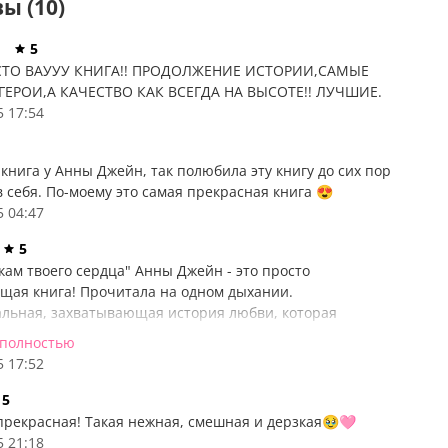
ы (10)
я
5
СТО ВАУУУ КНИГА!! ПРОДОЛЖЕНИЕ ИСТОРИИ,САМЫЕ
ЕРОИ,А КАЧЕСТВО КАК ВСЕГДА НА ВЫСОТЕ!! ЛУЧШИЕ.
5 17:54
книга у Анны Джейн, так полюбила эту книгу до сих пор
 себя. По-моему это самая прекрасная книга 😍
5 04:47
5
кам твоего сердца" Анны Джейн - это просто
щая книга! Прочитала на одном дыхании.
льная, захватывающая история любви, которая
ет сопереживать героям до последней страницы. Очень
 полностью
ую всем, кто любит искренние и пронзительные
5 17:52
5
прекрасная! Такая нежная, смешная и дерзкая🥹🩷
5 21:18