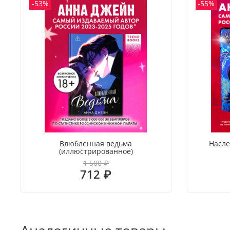
-53%
-55%
Влюбленная ведьма
Насле
(иллюстрированное)
1 500 ₽
712 ₽