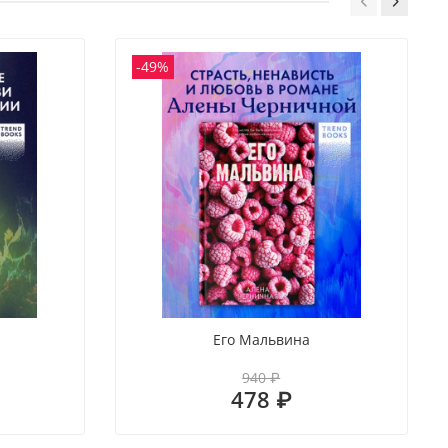
-49%
я
Его Мальвина
940 ₽
478 ₽