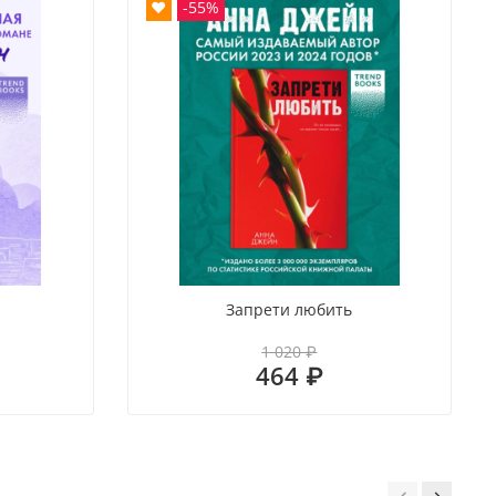
❤
-55%
Запрети любить
1 020 ₽
464 ₽