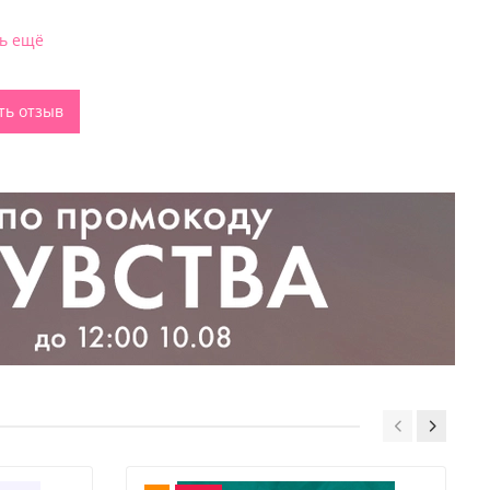
ть ещё
ть отзыв