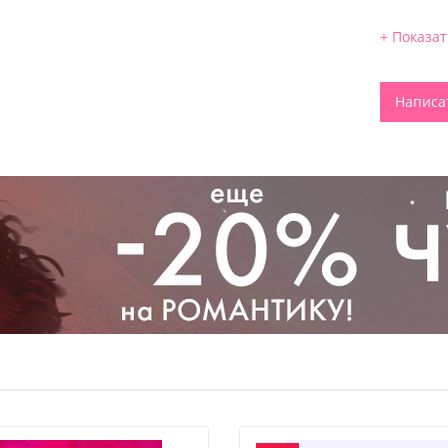
+ Показа
Написа