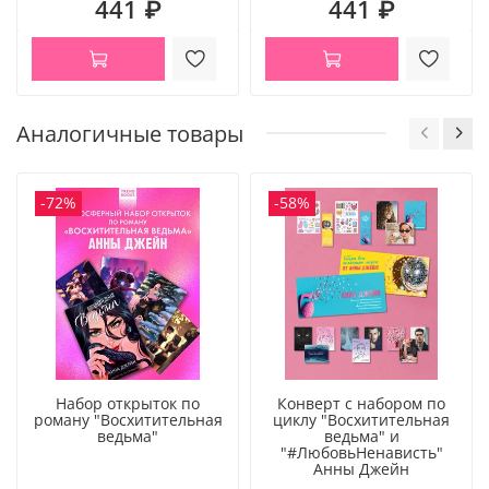
441 ₽
441 ₽
Аналогичные товары
-72%
-58%
Набор открыток по
Конверт с набором по
роману "Восхитительная
циклу "Восхитительная
ведьма"
ведьма" и
"#ЛюбовьНенависть"
Анны Джейн