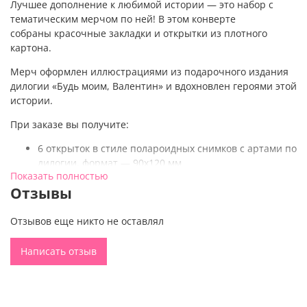
Лучшее дополнение к любимой истории — это набор с
тематическим мерчом по ней! В этом конверте
собраны красочные закладки и открытки из плотного
картона.
Мерч оформлен иллюстрациями из подарочного издания
дилогии «Будь моим, Валентин» и вдохновлен героями этой
истории.
При заказе вы получите:
6 открыток в стиле полароидных снимков с артами по
дилогии, формат — 90х120 мм
Показать полностью
2 двусторонние закладки с артами по дилогии
Отзывы
5 красочных открыток с иллюстрациями из
подарочной дилогии Даны Делон с сияющим
звездным напылением, формат — 105х168 мм
Отзывов еще никто не оставлял
Мерч trendbooks — идеальный подарок для любого
Написать отзыв
книголюба! Дарите яркий книжный мерч друзьям или
собирайте собственную коллекцию и украшайте им
пространство вокруг.