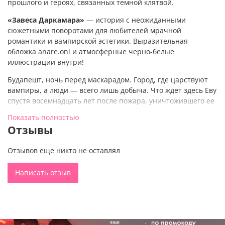
прошлого и героях, связанных темной клятвой.
«Завеса Даркамара»
— история с неожиданными
сюжетными поворотами для любителей мрачной
романтики и вампирской эстетики. Выразительная
обложка anare.oni и атмосферные черно-белые
иллюстрации внутри!
Будапешт, ночь перед маскарадом. Город, где царствуют
вампиры, а люди — всего лишь добыча. Что ждет здесь Еву
спустя восемнадцать лет после пожара, уничтожившего ее
семью? Ее разум пожирает таинственная болезнь. Но что,
Показать полностью
если это не проклятие, а древний дар?
Отзывы
Наследник вампирского дома ждал ее годы. Связанные
темной клятвой, они обречены вечно искать друг друга. Он
Отзывов еще никто не оставлял
готов на все, чтобы его нареченная осталась. Даже если
для этого придется сжечь город дотла. На балу, где падут
Написать отзыв
все маски, Еве предстоит сделать выбор: довериться тому,
кого должна ненавидеть, или потерять всех, кого любит?
Книга роман
«Завеса Даркамара»
— роман для тех, кто
любит современные романы о вампирах, любовные