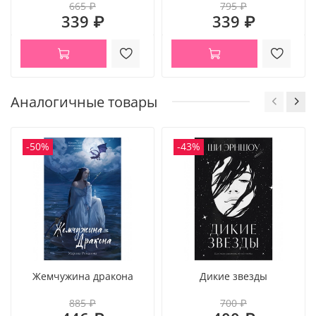
665 ₽
795 ₽
339 ₽
339 ₽
Аналогичные товары
-50%
-43%
Жемчужина дракона
Дикие звезды
885 ₽
700 ₽