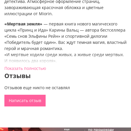
детектива. Атмосферное оформление страниц,
завораживающая красочная обложка и цветные
иллюстрации от Miorin.
«Мертвая земля»
— первая книга нового магического
цикла «Принц и Ида» Карины Вальц — автора бестселлера
«Семь снов Эльфины Рейн» и спортивной дилогии
«Победитель будет один». Вас ждут темная магия, властный
герой и мрачная романтика.
«И мертвые ходили среди живых, а живые среди мертвых.
И появилось два короля».
Все началось с Иды Мор. Девушки, которой с рождения
Показать полностью
было суждено отдать свою жизнь во имя королевской
Отзывы
крови. Девушки, ставшей возлюбленной принца. Девушки,
из-за которой раскололась Мертвая земля.
Отзывов еще никто не оставлял
Все началось с великой истории любви, которой не
суждено было случиться. И с одной неожиданной встречи,
Написать отзыв
подарившей Иде неземные, темные чувства.
Все началось с Иды Мор, которой предначертано
раскрыть многие тайны, стать свидетельницей страшных
преступлений и рассказать историю Мертвой земли.
«Мертвая земля»
— впечатляющий фэнтези роман, в