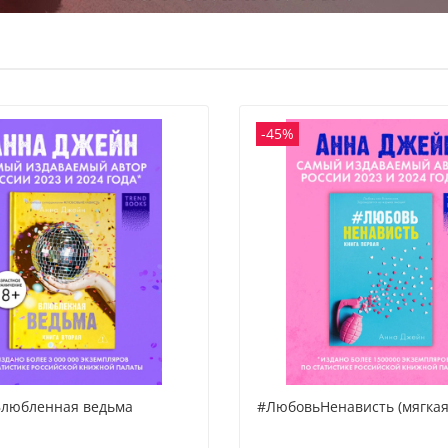
Соберите 
детектив
книга ока
сложными
широкой д
ускоряясь
крайней 
выразить 
продолже
-45%
Хелена, 
🤗.
Влюбленная ведьма
#ЛюбовьНенависть (мягкая