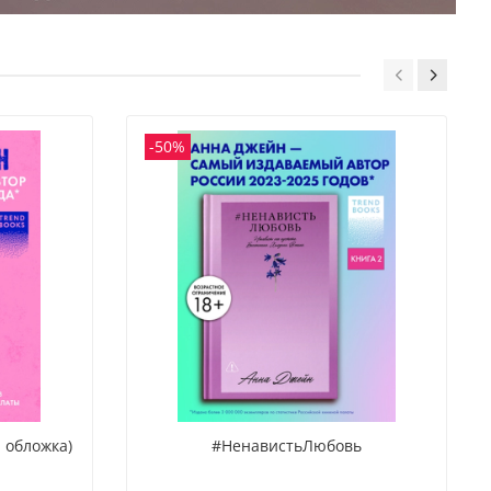
мои взорванные мозги и сердце обратно!!! Для меня эта
ы, триллеры, художественная литература для взрослых
со
залась воронкой урагана – сначала сюжет идет по
 персонажами и запутанными сюжетами.
уге, постепенно затягивая все сильнее, все быстрее
 и закручиваясь… и вот ты уже стоишь в эпицентре. В
степени охреневания. И не знаешь, как цензурно
свои эмоции. Я в восторге от книги и с нетерпением жду
ния (и любовной линии с моим фаворитом 😁). Спасибо,
-50%
за потрясную книгу и эмоции, которые она мне подарила
 обложка)
#НенавистьЛюбовь