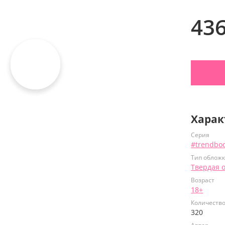
43
Харак
Серия
#trendbo
Тип облож
Твердая 
Возраст
18+
Количеств
320