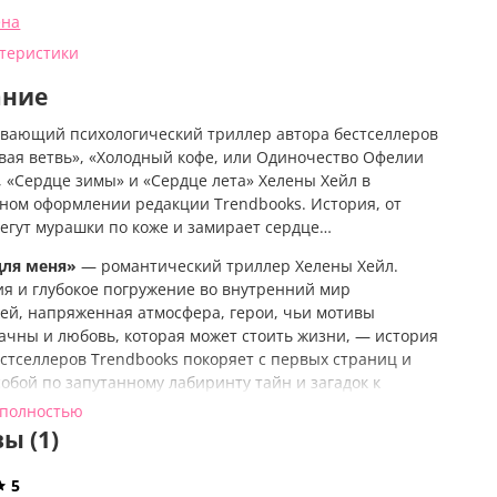
ена
ктеристики
ание
вающий психологический триллер автора бестселлеров
вая ветвь», «Холодный кофе, или Одиночество Офелии
, «Сердце зимы» и «Сердце лета» Хелены Хейл в
ном оформлении редакции Trendbooks. История, от
бегут мурашки по коже и замирает сердце…
для меня»
—
романтический триллер Хелены Хейл.
ия и глубокое погружение во внутренний мир
ей, напряженная атмосфера, герои, чьи мотивы
ачны и любовь, которая может стоить жизни, — история
естселлеров Trendbooks покоряет с первых страниц и
собой по запутанному лабиринту тайн и загадок к
азуемому финалу.
 полностью
ы (1)
ывает смертельно опасной…
ком городке Джуно, в припаркованной около
5