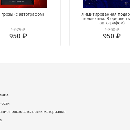
 грозы (с автографом)
Лимитированная пода
коллекция. В ореоле ть
автографом)
1 075 ₽
1 300 ₽
950 ₽
950 ₽
шение
ности
ание пользовательских материалов
а