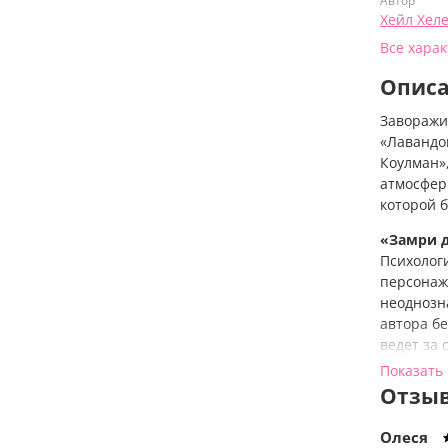
Автор
Хейл Хел
Все хара
Опис
Заворажи
«Лавандо
Коулман»
атмосфер
которой 
«Замри 
Психолог
персонаж
неоднозн
автора б
ведет за 
непредск
Показать
Отзыв
Любовь б
В малень
Олеся