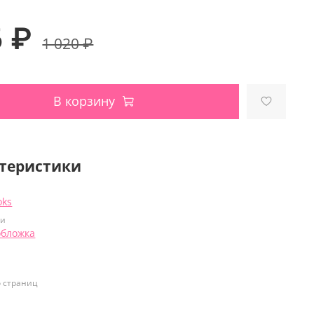
6 ₽
1 020 ₽
В корзину
теристики
oks
ки
обложка
о страниц