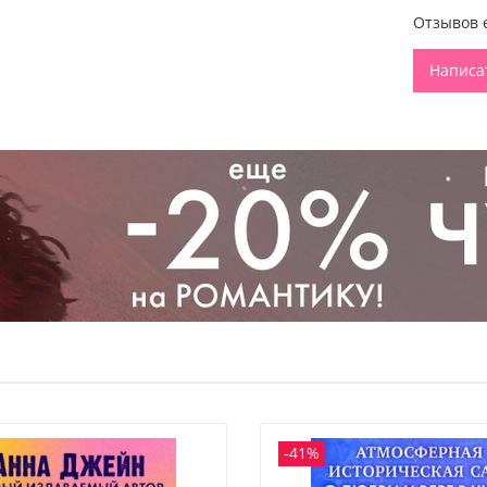
перемани
Отзывов 
во мне с
Написа
КОРИ.
Я с
думаю о 
знать. По
ДАВИД
. 
карьеру.
Это было 
Кто побед
«Формулы
Яркая об
страница
один»
—
лучшей
п
читает
и
романти
-41%