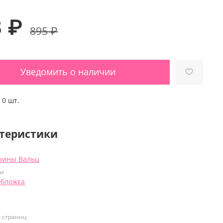
3 ₽
895 ₽
Уведомить о наличии
:
0 шт.
теристики
рины Вальц
ки
обложка
о страниц