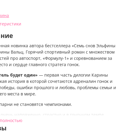
рина
ктеристики
ание
нная новинка автора бестселлера «Семь снов Эльфины
рины Вальц. Горячий спортивный роман с множеством
стей про автоспорт, «Формулу-1» и соревнованием за
сто и сердце главного стратега гонок.
ель будет один»
—
первая часть дилогии Карины
ркая история в которой сочетаются адреналин гонок и
победы, ошибки прошлого и
любовь,
проблемы семьи и
его места в мире.
парни не становятся чемпионами.
 очень напряженно, страстно и в гоночном темпе.
 полностью
Я хочу стать чемпионом «Формулы-1». И для этого мне не
вы
ишь одного — отличного стратега. Я готов на все, чтобы