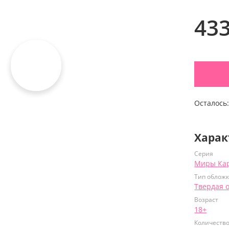
43
Осталось
Харак
Серия
Миры Ка
Тип облож
Твердая 
Возраст
18+
Количеств