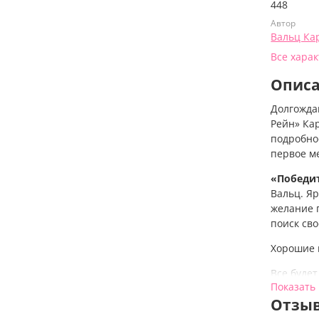
448
Автор
Вальц Ка
Все хара
Опис
Долгожда
Рейн» Ка
подробно
первое ме
«Победит
Вальц. Я
желание 
поиск сво
Хорошие 
Все будет
Показать
КИФЕР
. 
Отзы
хватает л