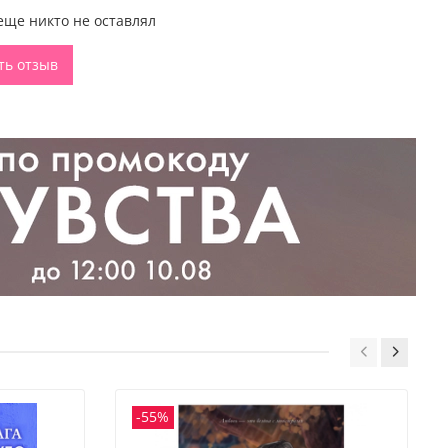
ть Соню Ридель в свою команду. Но почему она вызывает
еще никто не оставлял
лишком яркие чувства?
ть отзыв
тал участником гонок из-за Сони Ридель. Я постоянно
ней. Она мое наваждение. Но об этом никто не должен
 крайней мере, пока я не стал чемпионом.
Однажды
любовь
к Соне Ридель едва не разрушила мою
 Но я привык быть первым и держался от Сони подальше.
ошибкой. И теперь я хочу все исправить.
ит в гонке за первое место и сердце главного стратега
-1»?
ложка от Ксении Грибановой, атмосферные зарисовки на
х в стиле «Формулы-1» и гонок:
книга
«Победитель будет
чудесный
подарок
на
праздник любимой девушке,
одруге —
любой
женщине
, которая с удовольствием
нтересные «женские» романы
для
взрослых
и
ческие
истории про
любовь.
-55%