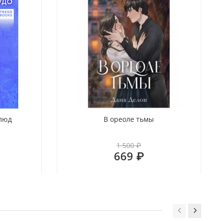
блюд
В ореоле тьмы
1 500 ₽
669 ₽
вая часть дилогии
инка автора бестселлера «Семь снов Эльфины Рейн»