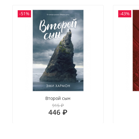
-51%
-43%
Второй сын
915 ₽
446 ₽