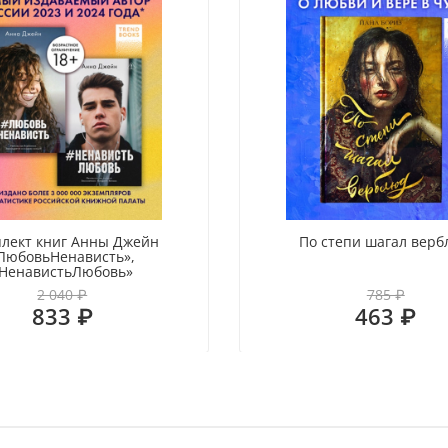
лект книг Анны Джейн
По степи шагал вер
ЛюбовьНенависть»,
НенавистьЛюбовь»
2 040 ₽
785 ₽
833 ₽
463 ₽
Пер
Нов