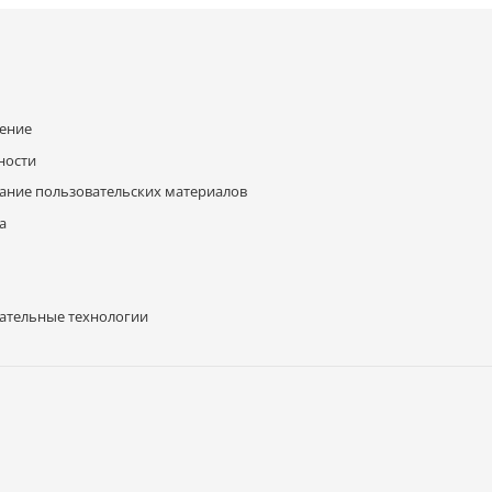
шение
ности
ание пользовательских материалов
а
ательные технологии