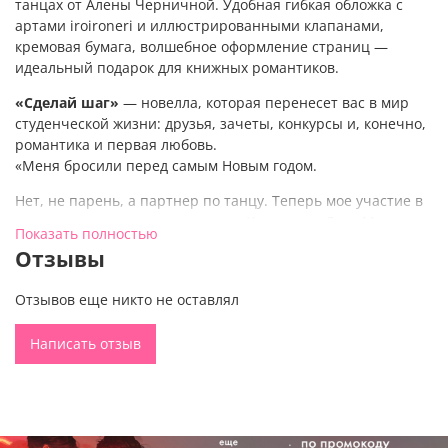
танцах от Алены Черничной. Удобная гибкая обложка с
артами iroironeri и иллюстрированными клапанами,
кремовая бумага, волшебное оформление страниц —
идеальный подарок для книжных романтиков.
«Сделай шаг»
— новелла, которая перенесет вас в мир
студенческой жизни: друзья, зачеты, конкурсы и, конечно,
романтика и первая любовь.
«Меня бросили перед самым Новым годом.
Нет, не парень, а партнер по танцу. Теперь мое участие в
конкурсе мечты на грани срыва. Хоть пиши Деду Морозу с
Показать полностью
просьбой о помощи. И я бы написала, если бы не Глеб
Отзывы
Морозов — пятикурсник, юморист и звезда нашего
университета. Теперь он мой партнер по танцу. У нас есть
Отзывов еще никто не оставлял
всего несколько дней до выступления, чтобы притереться,
станцеваться и… не влюбиться».
Написать отзыв
У новеллы
«Сделай шаг»
волшебное оформление:
невероятный дизайн обложки от iroironeri, иллюстрации и
печать в два цвета на страницах Clever книги, удобные
клапаны, которые можно использовать как закладки. Эта
качественная художественная литература — отличный