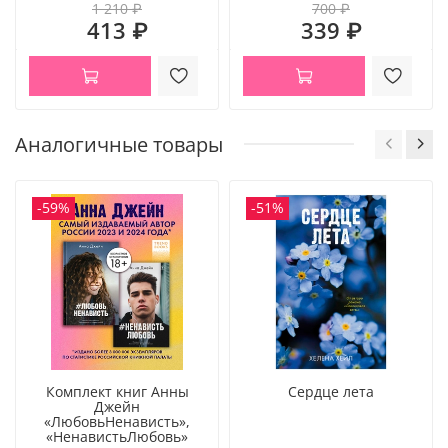
1 210 ₽
700 ₽
413 ₽
339 ₽
Аналогичные товары
-59%
-51%
Комплект книг Анны
Сердце лета
Джейн
«ЛюбовьНенависть»,
«НенавистьЛюбовь»