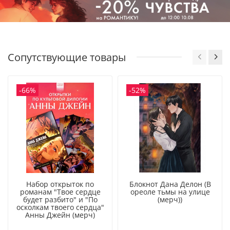
подарок себе или подруге, который добавит в жизнь уюта,
романтики и новогоднего настроения.
Серия «Trendbooks novella», которую выпускает
издательство Clever, — это полные романтики и страсти
Сопутствующие товары
книги про любовь, настоящую и не знающую границ,
увлекательные книги для взрослых в изящном
оформлении. Эти интересные книги понравятся всем, кто
-66%
-52%
ищет современные романы о сильных чувствах, романы о
любви с яркими героями, эмоциональные любовные
романы и книги 18+. Такие книги романы о любви —
замечательные образцы жанра «любовный роман» для
всех, кто любит увлекательные книги романы и уютные
романы в потрясающем оформлении.
Набор открыток по
Блокнот Дана Делон (В
романам "Твое сердце
ореоле тьмы на улице
будет разбито" и "По
(мерч))
осколкам твоего сердца"
Анны Джейн (мерч)