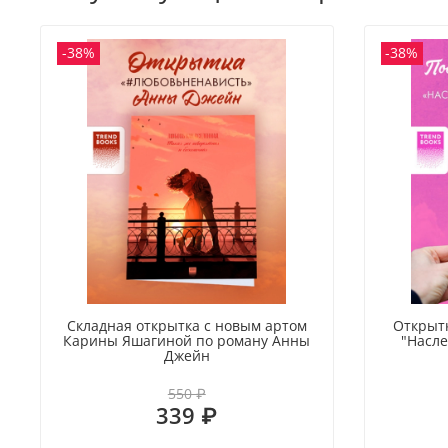
-38%
-38%
Складная открытка с новым артом
Открыт
Карины Яшагиной по роману Анны
"Насле
Джейн
550 ₽
339 ₽