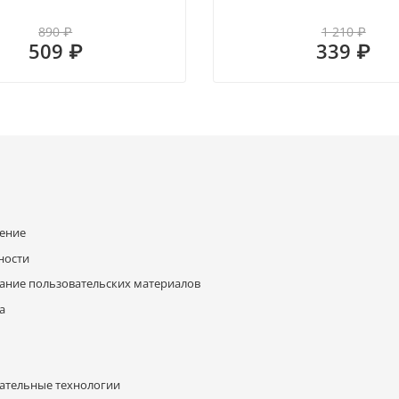
890 ₽
1 210 ₽
509 ₽
339 ₽
шение
ности
ание пользовательских материалов
а
ательные технологии