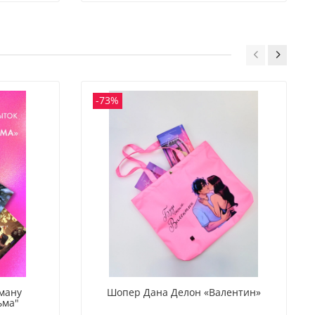
-73%
оману
Шопер Дана Делон «Валентин»
ьма"