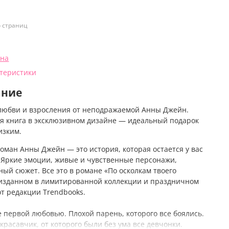
о страниц
нна
ктеристики
ание
любви и взросления от неподражаемой Анны Джейн.
я книга в эксклюзивном дизайне — идеальный подарок
изким.
оман Анны Джейн
— это история, которая остается у вас
. Яркие эмоции, живые и чувственные персонажи,
ный сюжет. Все это в
романе
«По осколкам твоего
 изданном в лимитированной коллекции и праздничном
от редакции
Trendbooks.
е первой любовью. Плохой парень, которого все боялись.
расавчик, от которого были без ума все девчонки.