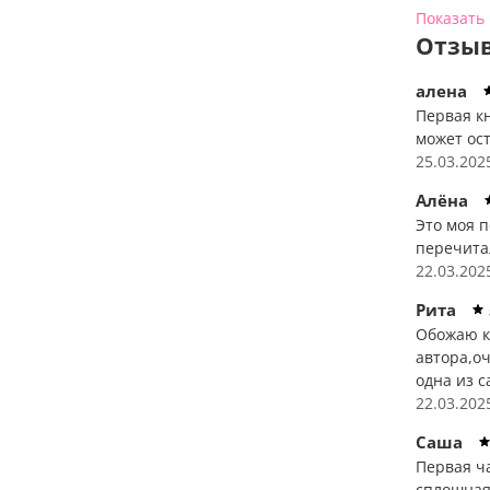
Именно он
Показать
ума. Он с
Отзыв
пойдет пр
него.
алена
Первая кн
«
Я влюбил
может ос
лучшим. 
25.03.202
осколки. 
почему мн
Алёна
Это моя п
Ее сердце
перечита
22.03.202
Бестселл
прекрасн
Рита
мерцающи
Обожаю к
атмосфер
автора,оч
дизайн.
К
одна из 
получить 
22.03.202
Анна Дж
Саша
популяр
Первая ча
Джейн
дл
сплошная