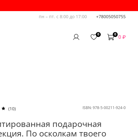
пн – пт. с 8:00 до 17:00
+78005050755
0
0
0 ₽
ISBN:
978-5-00211-924-0
(10)
тированная подарочная
екция. По осколкам твоего