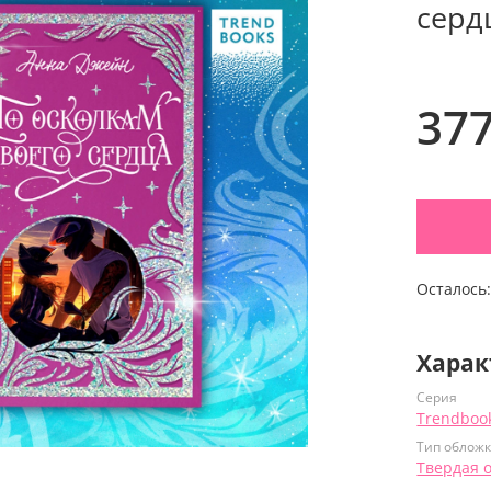
серд
37
Осталось
Харак
Серия
Trendboo
Тип облож
Твердая 