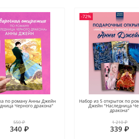
В к
-72%
Ярк
мер
Атм
орн
Бел
Пре
Воз
ка по роману Анны Джейн
Набор из 5 открыток по ро
дница Черного дракона"
Джейн "Наследница Че
дракона"
550 ₽
1 210 ₽
340 ₽
339 ₽