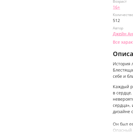
Возраст
16+
Количеств
512
Автор
Джейн А
Все хара
Опис
История 
Блестяща
себе и бл
Каждый
р
в сердце
невероят
сердца»,
дизайне 
Он был е
Опасный к