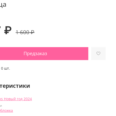
ца
7 ₽
1 600 ₽
Предзаказ
:
0 шт.
теристики
ks Новый год 2024
ки
обложка