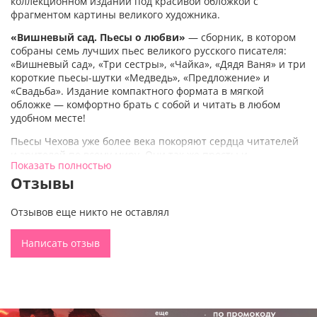
коллекционном издании под красивой обложкой с
фрагментом картины великого художника.
«Вишневый сад. Пьесы о любви»
— сборник, в котором
собраны семь лучших пьес великого русского писателя:
«Вишневый сад», «Три сестры», «Чайка», «Дядя Ваня» и три
короткие пьесы-шутки «Медведь», «Предложение» и
«Свадьба». Издание компактного формата в мягкой
обложке — комфортно брать с собой и читать в любом
удобном месте!
Пьесы Чехова уже более века покоряют сердца читателей
и зрителей по всему миру. Они так же просты и
Показать полностью
одновременно сложны, как сама жизнь. Герои пьют чай,
Отзывы
разговаривают, скучают — и в это же самое время
решается их судьба: найдут ли они счастье или останутся
ни с чем? Но в первую очередь Чехов раскрывает тему
Отзывов еще никто не оставлял
любви во всех ее проявлениях: в его пьесах есть и первая
влюбленность с робкими признаниями, и поиски
Написать отзыв
родственной души, и, конечно же, надежда, которая живет
вопреки любым обстоятельствам.
В оформлении обложки использован фрагмент картины
американского художника Мартина Джонсона Хеда
«Колибри и цветущая яблоня».