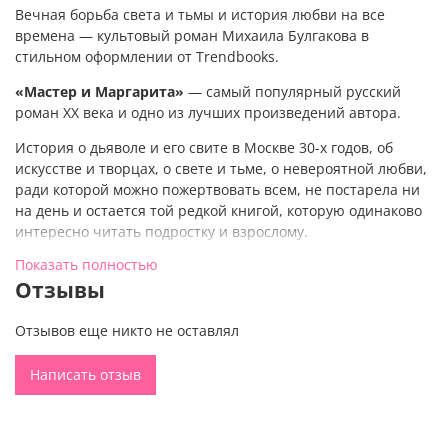
Вечная борьба света и тьмы и история любви на все
времена — культовый роман Михаила Булгакова в
стильном оформлении от Trendbooks.
«Мастер и Маргарита»
— самый популярный русский
роман XX века и одно из лучших произведений автора.
История о дьяволе и его свите в Москве 30-х годов, об
искусстве и творцах, о свете и тьме, о невероятной любви,
ради которой можно пожертвовать всем, не постарела ни
на день и остается той редкой книгой, которую одинаково
интересно читать подростку и взрослому.
Показать полностью
Книга
«Мастер и Маргарита»
, а также
«Гордость и
Отзывы
предубеждение»
Джейн Остен,
«Джейн Эйр»
Шарлотты
Бронте,
«Маленькие женщины»
Луизы Мэй Олкотт в
эксклюзивном оформлении от редакции Trendbooks —
Отзывов еще никто не оставлял
идеальный подарок для ценителей нестареющей классики
мировой литературы.
Написать отзыв
Вечная классика для современных читателей
Стильное оформление Светы Овиновой