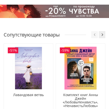
Фактурная бумага на обложке
Возраст 16+
Сопутствующие товары
-51%
-59%
Лавандовая ветвь
Комплект книг Анны
Джейн
«ЛюбовьНенависть»,
«НенавистьЛюбовь»