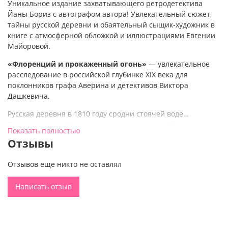
Уникальное издание захватывающего ретродетектива
Йаны Бориз с автографом автора! Увлекательный сюжет,
тайны русской деревни и обаятельный сыщик-художник в
книге с атмосферной обложкой и иллюстрациями Евгении
Майоровой.
«Флоренций и прокаженный огонь»
— увлекательное
расследование в российской глубинке XIX века для
поклонников графа Аверина и детективов Виктора
Дашкевича.
Русская деревня в 1810 году сродни стоячей воде…
Возвращаясь из Италии после долгих лет учебы, скульптор
Показать полностью
Флоренций Листратов не знал, что застрянет в родном
Отзывы
селе, к тому же обвиненный в убийстве.
Жителям деревни неведомо, почему почтенный господин
Отзывов еще никто не оставлял
Обуховский шагнул в пылающий костер и погиб в нем.
Флоренция, единственное оружие которого — зоркий глаз
Написать отзыв
художника, записывают в подозреваемые. Он‑то и
подмечает, что местный романтический злодей держит в
захламленной комнате тайник, а в фамильных летописях
имеет родство с весьма популярной особой. Быть может,