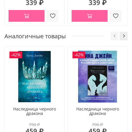
339 ₽
339 ₽
● Цветные форзацы и атмосферное оформление страниц
● Возраст 18+
Аналогичные товары
-42%
-42%
Наследница черного
Наследница черного
дракона
дракона
790 ₽
790 ₽
459 ₽
459 ₽