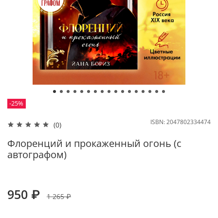
-25%
ISBN:
2047802334474
(0)
Флоренций и прокаженный огонь (с
автографом)
950 ₽
1 265 ₽