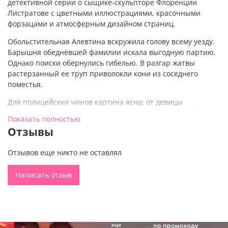
детективной серии о сыщике-скульпторе Флоренции
Листратове с цветными иллюстрациями, красочными
форзацами и атмосферным дизайном страниц.
Обольстительная Алевтина вскружила голову всему уезду.
Барышня обедневшей фамилии искала выгодную партию.
Однако поиски обернулись гибелью. В разгар жатвы
растерзанный ее труп приволокли кони из соседнего
поместья.
Для полицейских чинов картина ясна: от девицы
избавился воздыхатель весьма жестоким способом. Под
Показать полностью
подозрением бравый поручик — наследник немалого
Отзывы
состояния и лучший друг скульптора Флоренция
Листратова.
Отзывов еще никто не оставлял
Флоренций уверен, что подлинный злодей прячется где-то
рядом, а причина гибели несчастной связана с тайной
Написать отзыв
черной жемчужины, что однажды была найдена
Флоренцием при весьма странных обстоятельствах.
Если вы ищете увлекательные книги-детективы,
интересные книги в сеттинге Российской империи,