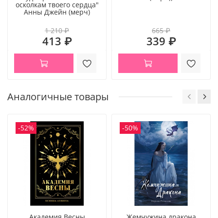
#классные_мужчины
осколкам твоего сердца"
● Атмосферные черно-белые рисунки, схемы заездов и
Анны Джейн (мерч)
турнирные таблицы
1 210 ₽
665 ₽
● Стильное оформление глав
413 ₽
339 ₽
● Возраст 18+
Аналогичные товары
-52%
-50%
Академия Весны
Жемчужина дракона