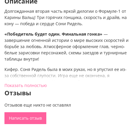
Описание
Долгожданная вторая часть яркой дилогии о Формуле-1 от
Карины Вальц! Три горячих гонщика, скорость и драйв, на
кону — победа и сердце Сони Ридель.
«Победитель будет один. Финальная гонка»
—
завершение огненной истории о мире высоких скоростей и
борьбе за любовь. Атмосферное оформление глав, черно-
белые зарисовки персонажей, схемы заездов и турнирные
таблицы внутри!
Кифер. Соня Ридель была в моих руках, но я упустил ее из-
за собственной глупости. Игра еще не окончена, я
обязательно верну ее. И подниму «Биалетти» на вершину.
Показать полностью
Кори. Она наказывает меня молчанием, и меня это
Отзывы
абсолютно не устраивает. Я готов принять только победу. В
борьбе за ее сердце.
Отзывов еще никто не оставлял
Давид. Все рушится, мое чемпионство под угрозой. На
моей стороне лишь Соня Ридель, или мне это только
Написать отзыв
кажется?