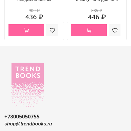
900 ₽
885 ₽
436 ₽
446 ₽
+78005050755
shop@trendbooks.ru